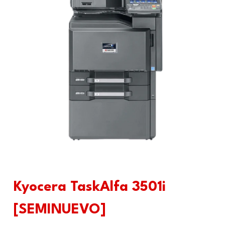
Kyocera TaskAlfa 3501i
[SEMINUEVO]