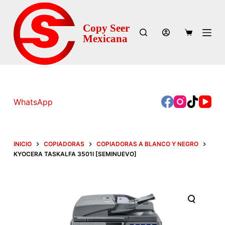
S
a
Copy Seer
l
Mexicana
t
a
r
a
771 215 8436 -
WhatsApp
l
Ventas | 7
71
c
209 8577 - Servicio
o
Técnico
n
INICIO
COPIADORAS
COPIADORAS A BLANCO Y NEGRO
t
KYOCERA TASKALFA 3501I [SEMINUEVO]
e
n
i
d
o