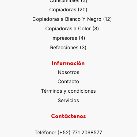
Consumibles
5
productos
20
Copiadoras
20
productos
12
Copiadoras a Blanco Y Negro
12
productos
8
Copiadoras a Color
8
productos
4
Impresoras
4
productos
3
Refacciones
3
productos
Información
Nosotros
Contacto
Términos y condiciones
Servicios
Contáctenos
Teléfono: (+52) 771 2098577