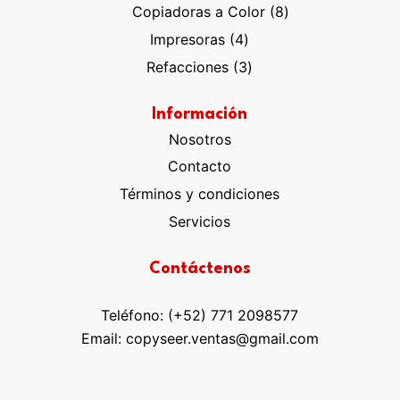
productos
8
Copiadoras a Color
8
productos
4
Impresoras
4
productos
3
Refacciones
3
productos
Información
Nosotros
Contacto
Términos y condiciones
Servicios
Contáctenos
Teléfono: (+52) 771 2098577
Email: copyseer.ventas@gmail.com