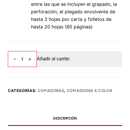
entre las que se incluyen el grapado, la
perforación, el plegado envolvente de
hasta 3 hojas por carta y folletos de
hasta 20 hojas (80 páginas)
Konica
Añadir al carrito
Minolta
Bizzhub
C364
[SEMINUEVO]
cantidad
CATEGORÍAS:
COPIADORAS
,
COPIADORAS A COLOR
DESCRIPCIÓN