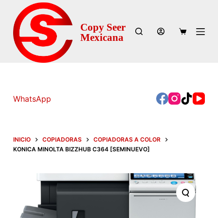
S
a
Copy Seer
l
Mexicana
t
a
r
a
771 215 8436 -
WhatsApp
l
Ventas | 7
71
c
209 8577 - Servicio
o
Técnico
n
INICIO
COPIADORAS
COPIADORAS A COLOR
t
KONICA MINOLTA BIZZHUB C364 [SEMINUEVO]
e
n
i
d
o