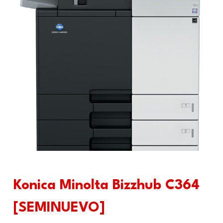
Konica Minolta Bizzhub C364
[SEMINUEVO]