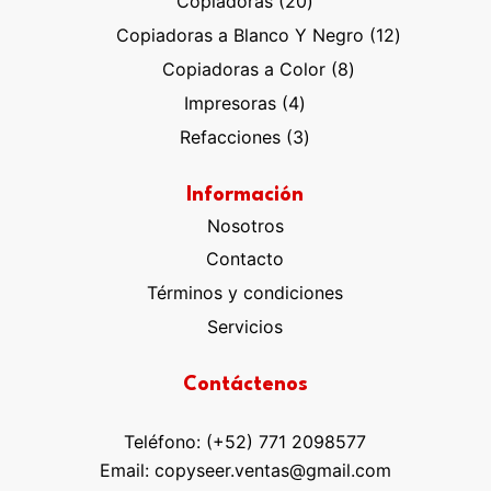
20
Copiadoras
20
productos
12
Copiadoras a Blanco Y Negro
12
productos
8
Copiadoras a Color
8
productos
4
Impresoras
4
productos
3
Refacciones
3
productos
Información
Nosotros
Contacto
Términos y condiciones
Servicios
Contáctenos
Teléfono: (+52) 771 2098577
Email: copyseer.ventas@gmail.com