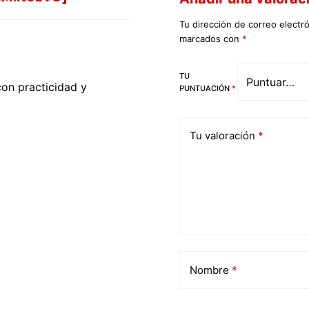
Tu dirección de correo electr
marcados con
*
Valor
ado
TU
en
3
con practicidad y
PUNTUACIÓN
*
de 5
Tu valoración
*
Nombre
*