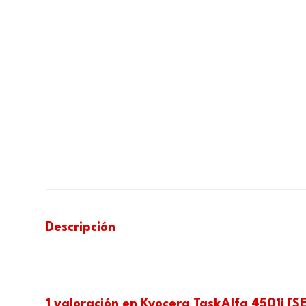
Descripción
1 valoración en
Kyocera TaskAlfa 4501i [