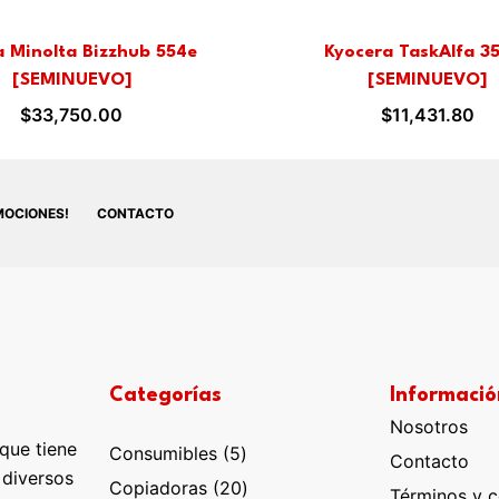
a Minolta Bizzhub 554e
Kyocera TaskAlfa 35
[SEMINUEVO]
[SEMINUEVO]
$
33,750.00
$
11,431.80
MOCIONES!
CONTACTO
Categorías
Informació
Nosotros
que tiene
5
Consumibles
5
Contacto
 diversos
productos
20
Copiadoras
20
Términos y c