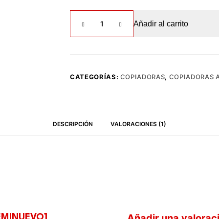
Kyocera
Añadir al carrito
TaskAlfa
4501i
[SEMINUEVO]
cantidad
CATEGORÍAS:
COPIADORAS
,
COPIADORAS 
DESCRIPCIÓN
VALORACIONES (1)
Añadir una valorac
SEMINUEVO]