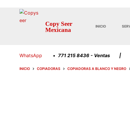
S
a
l
Copy Seer
INICIO
SERV
t
Mexicana
a
r
a
WhatsApp
771 215 8436 - Ventas |
l
c
INICIO
COPIADORAS
COPIADORAS A BLANCO Y NEGRO
o
n
t
e
n
i
d
o