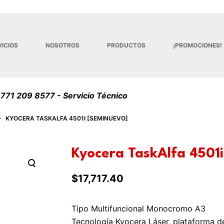
ICIOS
NOSOTROS
PRODUCTOS
¡PROMOCIONES!
 7
71 209 8577 - Servicio Técnico
KYOCERA TASKALFA 4501I [SEMINUEVO]
Kyocera TaskAlfa 450
$
17,717.40
Tipo Multifuncional Monocromo A3
Tecnología Kyocera Láser, plataforma 