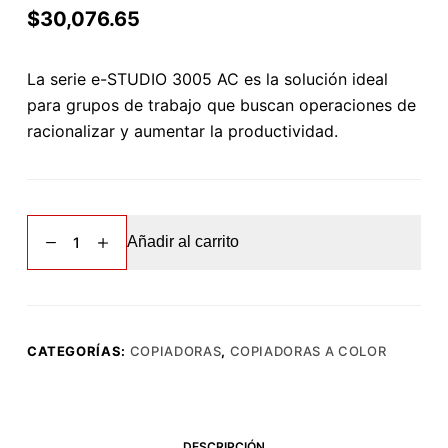
$
30,076.65
La serie e-STUDIO 3005 AC es la solución ideal
para grupos de trabajo que buscan operaciones de
racionalizar y aumentar la productividad.
Toshiba
Añadir al carrito
eStudio
3005
AC
[SEMINUEVO]
cantidad
CATEGORÍAS:
COPIADORAS
,
COPIADORAS A COLOR
DESCRIPCIÓN