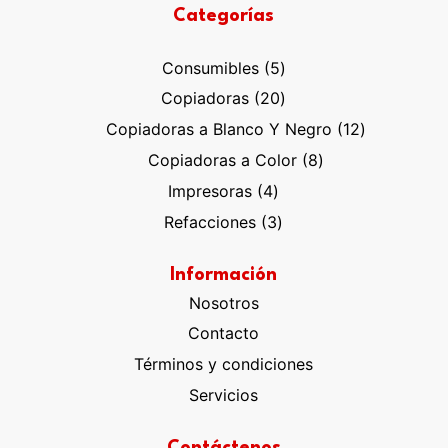
Categorías
5
Consumibles
5
productos
20
Copiadoras
20
productos
12
Copiadoras a Blanco Y Negro
12
productos
8
Copiadoras a Color
8
productos
4
Impresoras
4
productos
3
Refacciones
3
productos
Información
Nosotros
Contacto
Términos y condiciones
Servicios