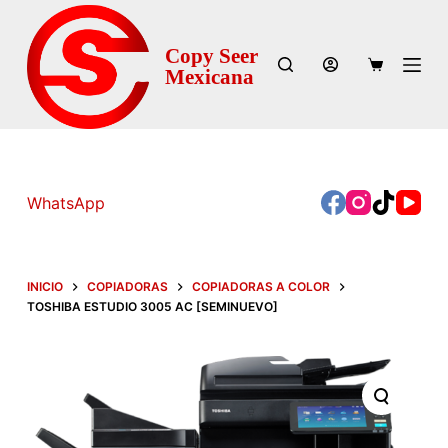
S
a
Copy Seer
l
Mexicana
t
a
r
a
771 215 8436 -
WhatsApp
l
Ventas | 7
71
c
209 8577 - Servicio
o
Técnico
n
INICIO
COPIADORAS
COPIADORAS A COLOR
t
TOSHIBA ESTUDIO 3005 AC [SEMINUEVO]
e
n
i
d
o