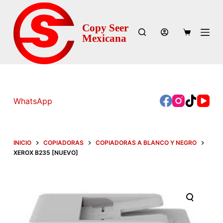
S
a
Copy Seer
l
Mexicana
t
a
r
a
771 215 8436 -
WhatsApp
l
Ventas | 7
71
c
209 8577 - Servicio
o
Técnico
n
INICIO
COPIADORAS
COPIADORAS A BLANCO Y NEGRO
t
XEROX B235 [NUEVO]
e
n
i
d
o