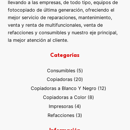
llevando a las empresas, de todo tipo, equipos de
fotocopiado de última generación, ofreciendo el
mejor servicio de reparaciones, mantenimiento,
venta y renta de multifuncionales, venta de
refacciones y consumibles y nuestro eje principal,
la mejor atención al cliente.
Categorías
5
Consumibles
5
productos
20
Copiadoras
20
productos
12
Copiadoras a Blanco Y Negro
12
productos
8
Copiadoras a Color
8
productos
4
Impresoras
4
productos
3
Refacciones
3
productos