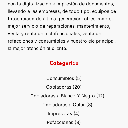
con la digitalización e impresión de documentos,
llevando a las empresas, de todo tipo, equipos de
fotocopiado de última generación, ofreciendo el
mejor servicio de reparaciones, mantenimiento,
venta y renta de multifuncionales, venta de
refacciones y consumibles y nuestro eje principal,
la mejor atención al cliente.
Categorías
5
Consumibles
5
productos
20
Copiadoras
20
productos
12
Copiadoras a Blanco Y Negro
12
productos
8
Copiadoras a Color
8
productos
4
Impresoras
4
productos
3
Refacciones
3